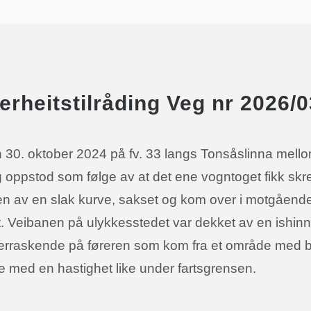
erheitstilråding Veg nr 2026/
 30. oktober 2024 på fv. 33 langs Tonsåslinna mello
 oppstod som følge av at det ene vogntoget fikk skre
n av en slak kurve, sakset og kom over i motgåend
lt. Veibanen på ulykkesstedet var dekket av en ishinn
rraskende på føreren som kom fra et område med ba
te med en hastighet like under fartsgrensen.