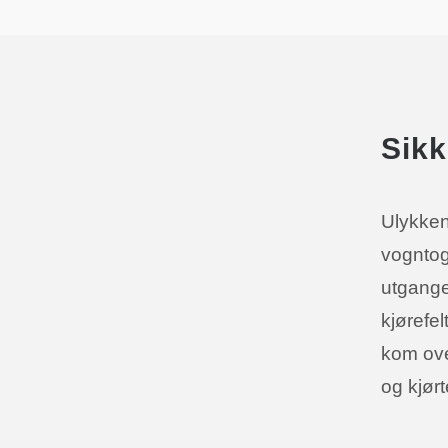
Sikk
Ulykken
vogntog
utgange
kjørefe
kom ove
og kjør