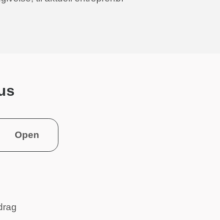
us
Open
drag