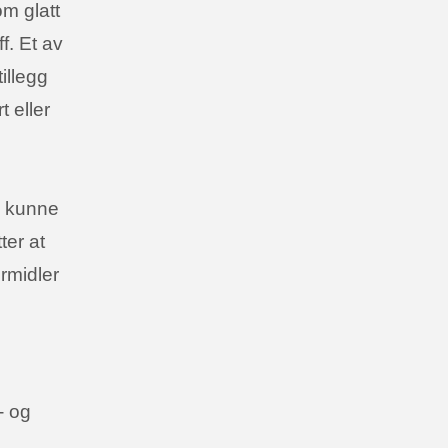
om glatt
f. Et av
tillegg
 eller
 å kunne
ter at
ormidler
- og