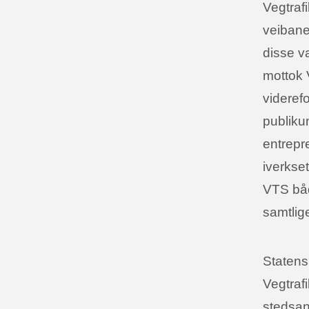
Vegtrafi
veibane 
disse va
mottok V
viderefo
publiku
entrepre
iverkset
VTS både
samtlige
Statens
Vegtrafi
stedsang