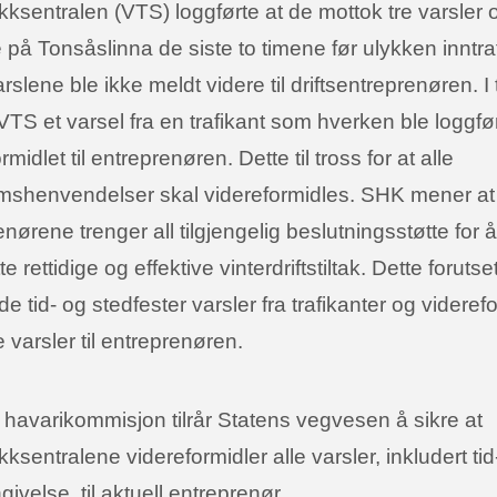
kksentralen (VTS) loggførte at de mottok tre varsler 
på Tonsåslinna de siste to timene før ulykken inntraf
rslene ble ikke meldt videre til driftsentreprenøren. I 
TS et varsel fra en trafikant som hverken ble loggført
rmidlet til entreprenøren. Dette til tross for at alle
mshenvendelser skal videreformidles. SHK mener at
nørene trenger all tilgjengelig beslutningsstøtte for
te rettidige og effektive vinterdriftstiltak. Dette forutset
 tid- og stedfester varsler fra trafikanter og videref
 varsler til entreprenøren.
 havarikommisjon tilrår Statens vegvesen å sikre at
kksentralene videreformidler alle varsler, inkludert tid
ivelse, til aktuell entreprenør