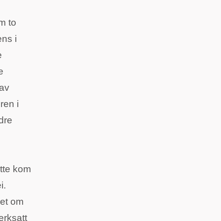
m to
ns i
e
e
 av
ren i
dre
ette kom
i.
let om
erksatt