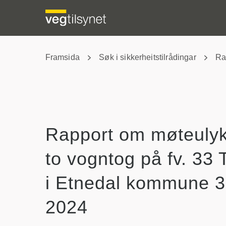
Framsida
Søk i sikkerheitstilrådingar
Ra
Rapport om møteuly
to vogntog på fv. 33 
i Etnedal kommune 3
2024