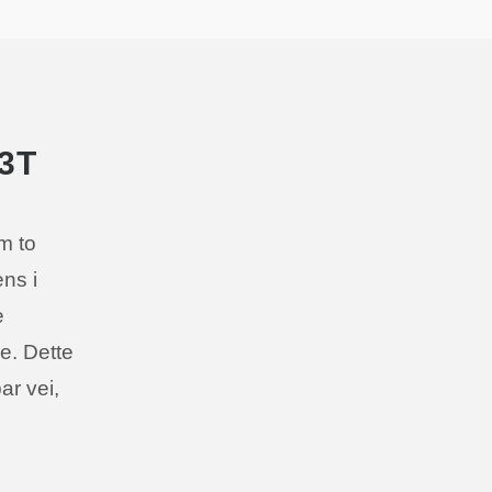
03T
m to
ns i
e
e. Dette
r vei,