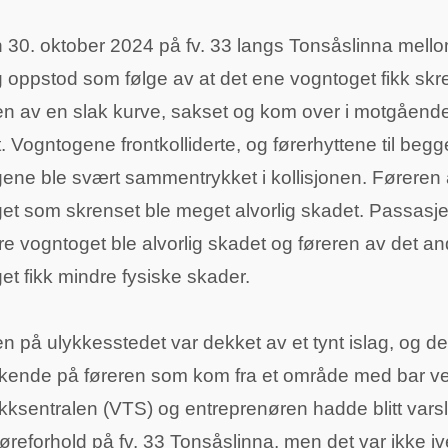
 30. oktober 2024 på fv. 33 langs Tonsåslinna mello
 oppstod som følge av at det ene vogntoget fikk skre
n av en slak kurve, sakset og kom over i motgåend
t. Vogntogene frontkolliderte, og førerhyttene til begg
ene ble svært sammentrykket i kollisjonen. Føreren
et som skrenset ble meget alvorlig skadet. Passasje
re vogntoget ble alvorlig skadet og føreren av det an
et fikk mindre fysiske skader.
n på ulykkesstedet var dekket av et tynt islag, og d
kende på føreren som kom fra et område med bar ve
ikksentralen (VTS) og entreprenøren hadde blitt vars
jøreforhold på fv. 33 Tonsåslinna, men det var ikke iv