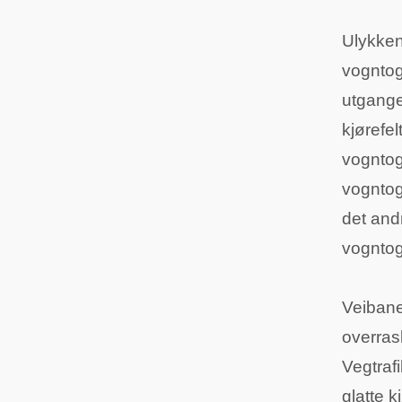
Ulykken
vogntog
utgange
kjørefel
vogntog
vogntog
det and
vogntog
Veibane
overras
Vegtraf
glatte k