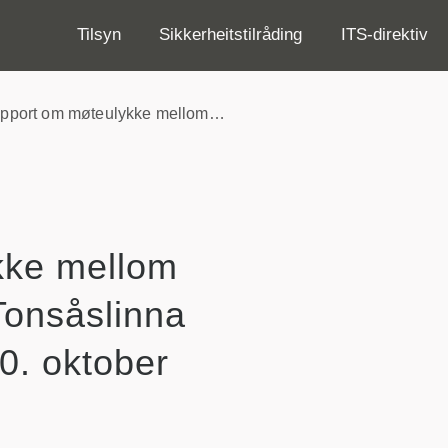
Tilsyn
Sikkerheitstilråding
ITS-direktiv
pport om møteulykke mellom…
kke mellom
Tonsåslinna
0. oktober