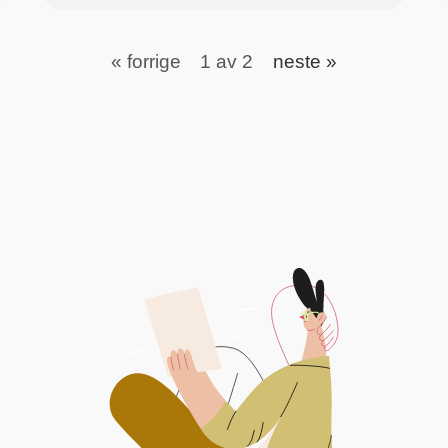
« forrige
1 av 2
neste »