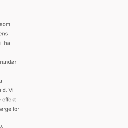
, som
rens
il ha
erandør
r
id. Vi
 effekt
sørge for
 å