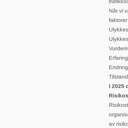
trafikks
Når vi 
faktorer
Ulykkes
Ulykkes
Vurderi
Erfaring
Endring
Tilstan
I 2025 
Risikos
Risikost
organis
av risi