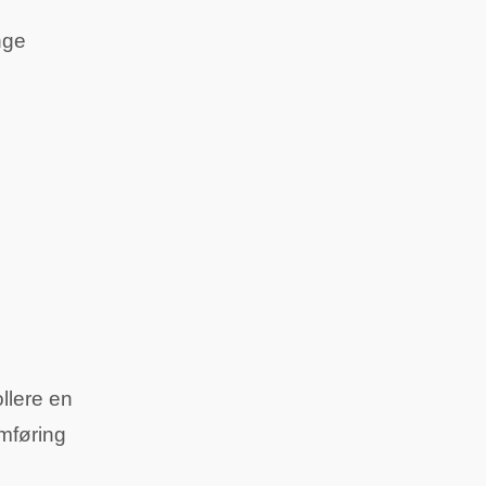
nge
ollere en
omføring