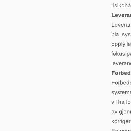
risikoh
Levera
Leveran
bla. sy
oppfylle
fokus p
leveran
Forbed
Forbedr
systemer
vil ha 
av gjenn
korriger
En over