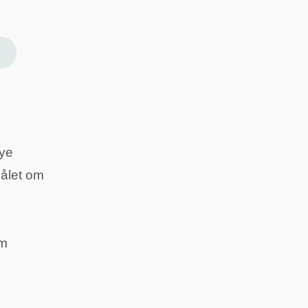
Nye
målet om
om