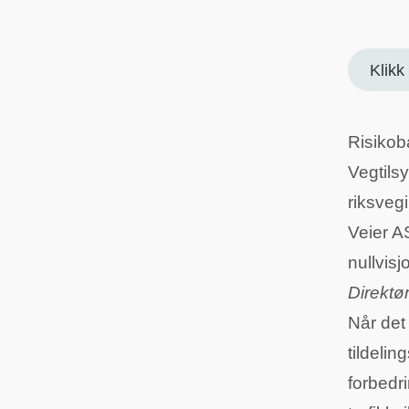
Klikk
Risikoba
Vegtilsy
riksveg
Veier A
nullvisj
Direktø
Når det
tildelin
forbedri