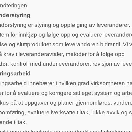
åndteringen.
ndørstyring
dørstyring er styring og oppfølging av leverandører
stem for innkjøp og følge opp og evaluere leverandø
lse og sluttproduktet som leverandøren bidrar til. Vi v
å krav i leverandøravtaler, metoder for å følge opp
dør, kontroll med underleverandører, revisjon av lev
ringsarbeid
ingsarbeid innebærer i hvilken grad virksomheten ha
 for å evaluere og korrigere sitt eget system og arbe
fokus på at oppgaver og planer gjennomføres, vurdere
omføring, evaluere iverksatte tiltak, lukke avvik og 
ende tiltak.
sikt over de konkrete sakene Vegtilsynet planlegger