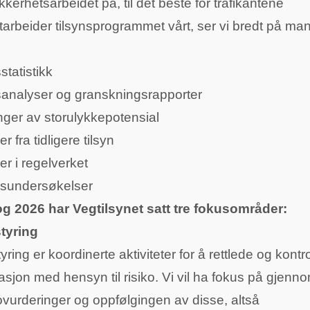
ikkerhetsarbeidet på, til det beste for trafikantene
utarbeider tilsynsprogrammet vårt, ser vi bredt på ma
statistikk
analyser og granskningsrapporter
nger av storulykkepotensial
er fra tidligere tilsyn
er i regelverket
dsundersøkelser
og 2026 har Vegtilsynet satt tre fokusområder:
tyring
yring er koordinerte aktiviteter for å rettlede og kontr
asjon med hensyn til risiko. Vi vil ha fokus på gjenn
kovurderinger og oppfølgingen av disse, altså